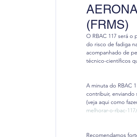
AERONA
Radiação Cósmica
Dica
(FRMS)
Cursos
Aviação Executi
O RBAC 117 será o p
do risco de fadiga 
acompanhado de pert
Dica de Inglês
Notas Ofi
técnico-científicos 
A minuta do RBAC 11
contribuir, enviando
(veja aqui como fazer
melhorar-o-rbac-117
Recomendamos fortem