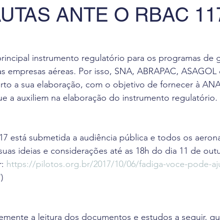
UTAS ANTE O RBAC 11
 de Leitura
Revista Flight Deck
Benefícios
F
va
Oportunidade de Trabalho
Eventos
Pesq
rincipal instrumento regulatório para os programas de
nas empresas aéreas. Por isso, SNA, ABRAPAC, ASAGOL 
o a sua elaboração, com o objetivo de fornecer à AN
ciais
que a auxiliem na elaboração do instrumento regulatório.
7 está submetida a audiência pública e todos os aero
 suas ideias e considerações até as 18h do dia 11 de out
: 
https://pilotos.org.br/2017/10/06/fadiga-voce-pode-aj
/
)
ente a leitura dos documentos e estudos a seguir, q