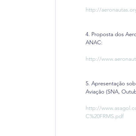
http://aeronautas.or
4. Proposta dos Aer
ANAC:
http://www.aeronaut
5. Apresentação sobr
Aviação (SNA, Outub
http://www.asagol.
C%20FRMS.pdf