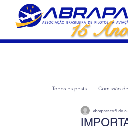
15 Ano
Todos os posts
Comissão de 
abrapacsite
9 de o
Artigos Científicos
Elei
IMPORT