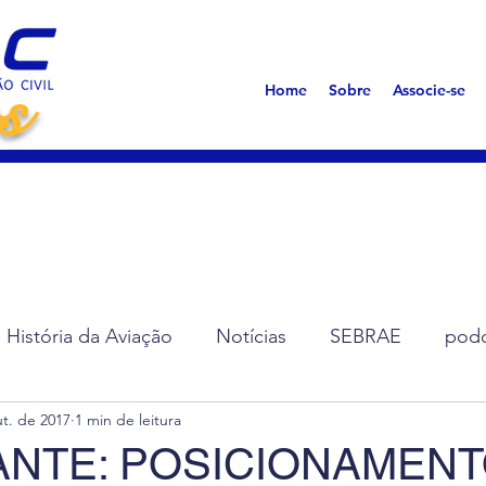
s
Home
Sobre
Associe-se
História da Aviação
Notícias
SEBRAE
podc
ut. de 2017
1 min de leitura
ção de Diretoria
Assembleias
Saúde
Síndro
ANTE: POSICIONAMEN