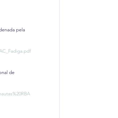
denada pela 
BAC_Fadiga.pdf
onal de 
onautas%20RBA