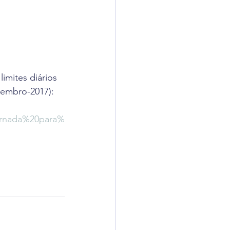
imites diários 
tembro-2017):
jornada%20para%