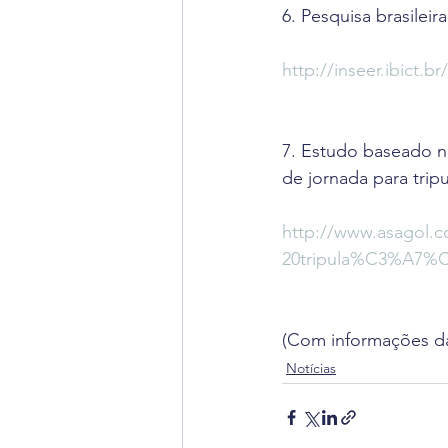
6. Pesquisa brasileir
http://inseer.ibict.b
7. Estudo baseado no
de jornada para tri
http://www.asagol.c
20tripula%C3%A7%C
(Com informações da
Notícias