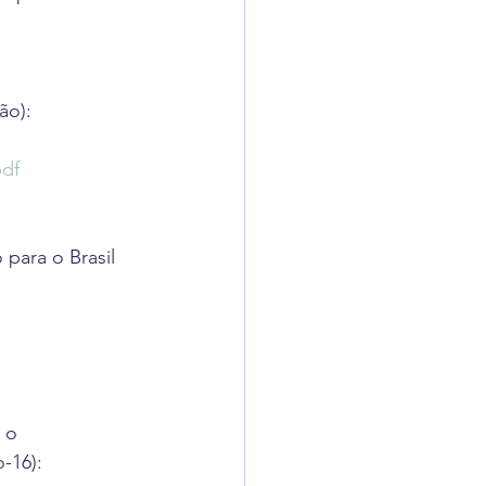
ão):
pdf
para o Brasil 
 o 
-16):