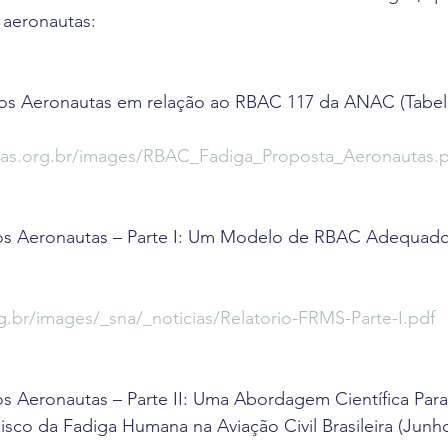
aeronautas:
os Aeronautas em relação ao RBAC 117 da ANAC (Tabel
tas.org.br/images/RBAC_Fadiga_Proposta_Aeronautas.
os Aeronautas – Parte I: Um Modelo de RBAC Adequado 
g.br/images/_sna/_noticias/Relatorio-FRMS-Parte-I.pdf
s Aeronautas – Parte II: Uma Abordagem Científica Para
co da Fadiga Humana na Aviação Civil Brasileira (Junho