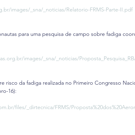
g.br/images/_sna/_noticias/Relatorio-FRMS-Parte-II.pdf
onautas para uma pesquisa de campo sobre fadiga coor
as.org.br/images/_sna/_noticias/Proposta_Pesquisa_R
e risco da fadiga realizada no Primeiro Congresso Naci
ro-16):
com.br/files/_dirtecnica/FRMS/Proposta%20dos%20Aer