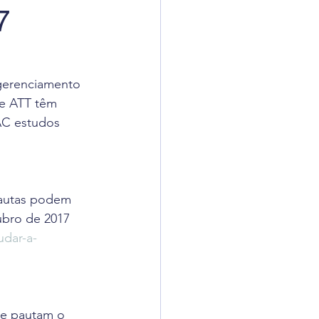
7
adigômetro
uisas
 gerenciamento 
e ATT têm 
AC estudos 
nautas podem 
ubro de 2017 
udar-a-
ue pautam o 