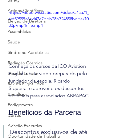
Safety
Artigos Científicos
https://video.wixstatic.com/video/a4aa71_
aef59595a6ed47e7bbb28b724858bdbe/10
Eleição de Diretoria
80p/mp4/file.mp4
Assembleias
Saúde
Síndrome Aerotóxica
Radiação Cósmica
Conheça os cursos da ICO Aviation 
English neste vídeo preparado pelo 
Dica de Leitura
fundador da escola, Ricardo 
Revista Flight Deck
Siqueira, e aproveite os descontos 
Benefícios
especiais para associados ABRAPAC.
Fadigômetro
Benefícios da Parceria
Cursos
Aviação Executiva
Descontos exclusivos de até 
Oportunidade de Trabalho