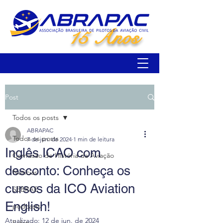
15 Anos
Post
Todos os posts
ABRAPAC
Todos os posts
7 de jun. de 2024
1 min de leitura
Inglês ICAO com
Comissão de História da Aviação
desconto: Conheça os
Notícias
cursos da ICO Aviation
SEBRAE
English!
podcasts
Atualizado:
12 de jun. de 2024