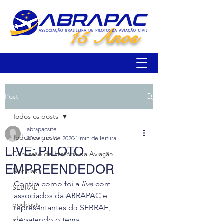
15 Anos
Post
Todos os posts
abrapacsite
Todos os posts
20 de jun. de 2020
1 min de leitura
LIVE: PILOTO
Comissão de História da Aviação
EMPREENDEDOR
Notícias
Confira como foi a 
live
 com 
SEBRAE
associados da ABRAPAC e 
podcasts
representantes do SEBRAE, 
debatendo o tema 