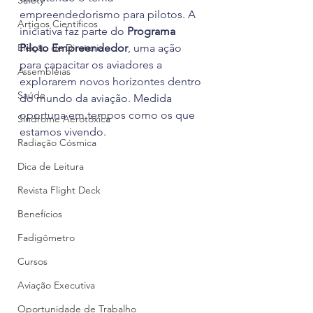
Safety
empreendedorismo para pilotos. A 
Artigos Científicos
iniciativa faz parte do 
Programa 
Eleição de Diretoria
Piloto Empreendedor
, uma ação 
para capacitar os aviadores a 
Assembleias
explorarem novos horizontes dentro 
Saúde
do mundo da aviação. Medida 
oportuna em tempos como os que 
Síndrome Aerotóxica
estamos vivendo.
Radiação Cósmica
Dica de Leitura
Revista Flight Deck
Benefícios
Fadigômetro
Cursos
Aviação Executiva
Oportunidade de Trabalho