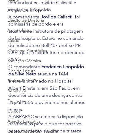
Safety
comandantes  Jovilde Calisctil e 
Frederico Leopoldo.
Artigos Científicos
A comandante 
Jovilde Calisctil
 foi 
Eleição de Diretoria
comissária de bordo e era 
Assembleias
atualmente instrutora de pilotagem 
de helicóptero. Estava no comando 
Saúde
do helicóptero Bell 407 prefixo PR-
Síndrome Aerotóxica
CBB, que se acidentou no domingo 
(25/6).
Radiação Cósmica
O comandante 
Frederico Leopoldo  
Dica de Leitura
da Silva Neto
 atuava na TAM 
Revista Flight Deck
e estava internado no Hospital 
Albert Einstein, em São Paulo, em 
Benefícios
decorrência de uma doença contra 
Fadigômetro
a qual lutou bravamente nos últimos 
meses.
Cursos
A ABRAPAC se coloca à disposição 
Aviação Executiva
das famílias para o que for possível 
neste momento de grande tristeza.
Oportunidade de Trabalho