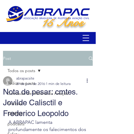
15 Anos
Post
Todos os posts
abrapacsite
Todos os posts
29 de jun. de 2016
1 min de leitura
Nota de pesar: cmtes.
Comissão de História da Aviação
Jovilde Calisctil e
Notícias
Frederico Leopoldo
SEBRAE
A ABRAPAC lamenta 
podcasts
profundamente os falecimentos dos 