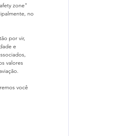
fety zone" 
adigômetro
ipalmente, no 
uisas
o por vir, 
dade e 
ssociados, 
s valores 
aviação.
eremos você 