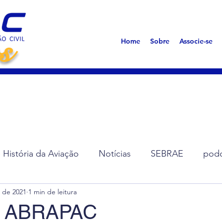
s
Home
Sobre
Associe-se
História da Aviação
Notícias
SEBRAE
podc
. de 2021
1 min de leitura
ção de Diretoria
Assembleias
Saúde
Síndro
te ABRAPAC