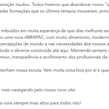
viação mudou. Todos tivemos que abandonar nossa "sa
 de Leitura
Revista Flight Deck
Benefícios
F
sadas formações que os últimos tempos trouxeram, princ
va
Oportunidade de Trabalho
Eventos
Pesq
 imbuídos em muita esperança de que dias melhores estã
os uma nova ABRAPAC, com muito dinamismo, moderni
percepções de mundo e nas necessidades dos nossos a
ciais
odo o alicerce construído até aqui. Mantendo sempre o
isso, transparência e acolhimento dos profissionais da 
tenham nossa escuta. Vem muita coisa boa por aí e qu
r mais navegando pelo nosso novo site.
ga voos sempre mais altos para todos nós! 