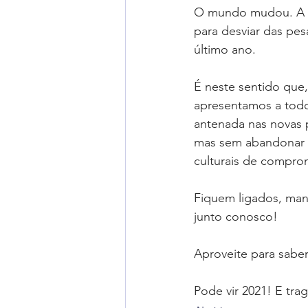
O mundo mudou. A a
Radiação Cósmica
Dica
para desviar das pe
último ano.
Cursos
Aviação Executi
É neste sentido que,
apresentamos a tod
antenada nas novas 
Dica de Inglês
Notas Ofi
mas sem abandonar t
culturais de comprom
Fiquem ligados, man
junto conosco!
Aproveite para sabe
Pode vir 2021! E tra