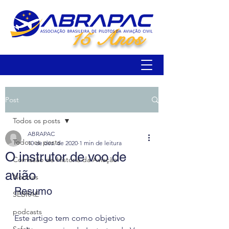
15 Anos
Post
Todos os posts
ABRAPAC
Todos os posts
10 de dez. de 2020
1 min de leitura
O instrutor de voo de
Comissão de História da Aviação
avião
Notícias
Resumo
SEBRAE
podcasts
Este artigo tem como objetivo 