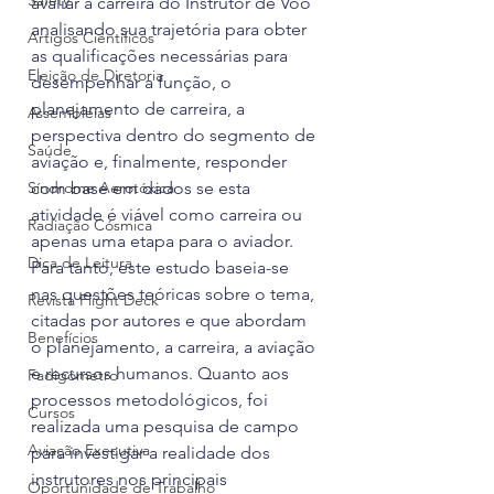
Safety
avaliar a carreira do Instrutor de Voo 
analisando sua trajetória para obter 
Artigos Científicos
as qualificações necessárias para 
Eleição de Diretoria
desempenhar a função, o 
planejamento de carreira, a 
Assembleias
perspectiva dentro do segmento de 
Saúde
aviação e, finalmente, responder 
Síndrome Aerotóxica
com base em dados se esta 
atividade é viável como carreira ou 
Radiação Cósmica
apenas uma etapa para o aviador. 
Dica de Leitura
Para tanto, este estudo baseia-se 
nas questões teóricas sobre o tema, 
Revista Flight Deck
citadas por autores e que abordam 
Benefícios
o planejamento, a carreira, a aviação 
e recursos humanos. Quanto aos 
Fadigômetro
processos metodológicos, foi 
Cursos
realizada uma pesquisa de campo 
Aviação Executiva
para investigar a realidade dos 
instrutores nos principais 
Oportunidade de Trabalho