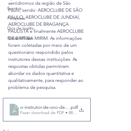
aeródromos da região de São 
Eventos
Paulo, sendo: AEROCLUBE DE SÃO 
PAULO, AEROCLUBE DE JUNDIAÍ, 
Pesquisas
AEROCLUBE DE BRAGANÇA 
Dica de Inglês
PAULISTA e finalmente AEROCLUBE 
Notas Oficiais
DE BIRITIBA MIRIM. As informações 
foram coletadas por meio de um 
questionário respondido pelos 
instrutores dessas instituições. As 
respostas obtidas permitiram 
abordar os dados quantitativa e 
qualitativamente, para responder ao 
problema de pesquisa.
o-instrutor-de-voo-de-aviao
.pdf
Fazer download de PDF • 889KB