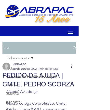
15 Anos
Post
Todos os posts
ABRAPAC
Todos os posts
25 de abr. de 2022
1 min de leitura
PEDIDO DE AJUDA |
Comissão de História da Aviação
CMTE. PEDRO SCORZA
Notícias
Caro(a) Aviador(a),
SEBRAE
podcasts
Nosso colega de profissão, Cmte. 
Pedro Scorza (GOL), passa por um 