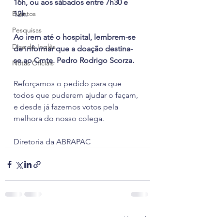
16h, ou aos sábados entre 7h30 e 
Eventos
12h.
Pesquisas
Ao irem até o hospital, lembrem-se 
Dica de Inglês
de informar que a doação destina-
se ao Cmte. Pedro Rodrigo Scorza.
Notas Oficiais
Reforçamos o pedido para que 
todos que puderem ajudar o façam, 
e desde já fazemos votos pela 
melhora do nosso colega.
Diretoria da ABRAPAC