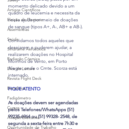
Safety
momento delicado devido a um 
Artigos Científicos
quadro de leucemia e necessita da 
Eleição de Diretoria
nossa ajuda por meio de doações 
de sangue (tipos A+, A-, AB+ e AB-).
Assembleias
Saúde
Convidamos todos aqueles que 
desejarem e puderem ajudar, a 
Síndrome Aerotóxica
realizarem doações no Hospital 
Radiação Cósmica
Moinhos de Vento, em Porto 
Alegre, onde o Cmte. Scorza está 
Dica de Leitura
internado.
Revista Flight Deck
Benefícios
FIQUE ATENTO
Fadigômetro
As doações devem ser agendadas 
Cursos
pelos Telefones/WhatsApps (51) 
99235-6964 ou (51) 99328- 2548, de 
Aviação Executiva
segunda a sexta-feira entre 7h30 e 
Oportunidade de Trabalho