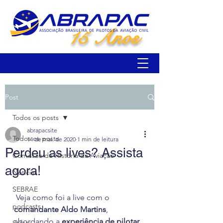
15 Anos
Post
Todos os posts
abrapacsite
Todos os posts
14 de mai. de 2020
1 min de leitura
Perdeu as lives? Assista
Comissão de História da Aviação
agora!
Notícias
SEBRAE
 Veja como foi a live com o 
podcasts
comandante Aldo Martins
, 
abordando a 
experiência de pilotar 