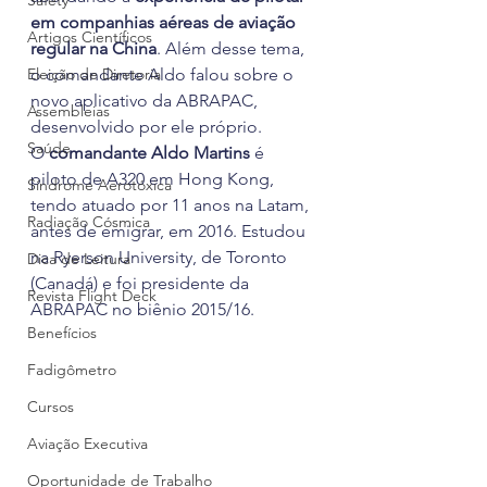
Safety
em companhias aéreas de aviação 
Artigos Científicos
regular na China
. Além desse tema, 
Eleição de Diretoria
o comandante Aldo falou sobre o 
novo aplicativo da ABRAPAC, 
Assembleias
desenvolvido por ele próprio. 
Saúde
O 
comandante Aldo Martins
 é 
piloto de A320 em Hong Kong, 
Síndrome Aerotóxica
tendo atuado por 11 anos na Latam, 
Radiação Cósmica
antes de emigrar, em 2016. Estudou 
na Ryerson University, de Toronto 
Dica de Leitura
(Canadá) e foi presidente da 
Revista Flight Deck
ABRAPAC no biênio 2015/16. 
Benefícios
Fadigômetro
Cursos
Aviação Executiva
Oportunidade de Trabalho