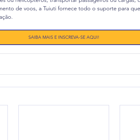
ões ou helicópteros, transportar passageiros ou cargas, 
ento de voos, a Tuiuti fornece todo o suporte para que
iação.
SAIBA MAIS E INSCREVA-SE AQUI!