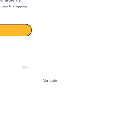
ou atuar na 
 você alcance 
Ver tudo