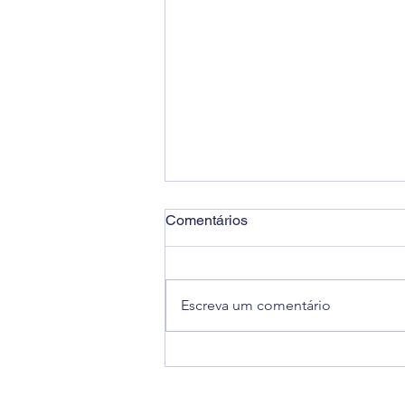
Comentários
Escreva um comentário
ABRAPAC confirma presença
na LABACE 2026