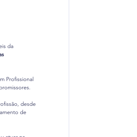
is da 
as 
m Profissional 
promissores. 
ofissão, desde 
jamento de 