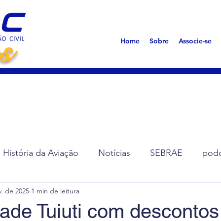
s
Home
Sobre
Associe-se
História da Aviação
Notícias
SEBRAE
podc
v. de 2025
1 min de leitura
ção de Diretoria
Assembleias
Saúde
Síndro
ade Tuiuti com descontos