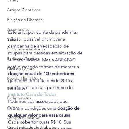
Safety
Artigos Científicos
Eleição de Diretoria
Assembleias
Este ano, por conta da pandemia, 
não foi possível promover a 
Saúde
campanha de arrecadação de 
Síndrome Aerotóxica
roupas para pessoas em situação de 
Radiação Cósmica
vulnerabilidade. Mas a ABRAPAC 
está buscando formas de manter a 
Dica de Leitura
doação anual de 100 cobertores
Revista Flight Deck
que tem sido feita desde 2015 a 
moradores de rua, por meio do 
Benefícios
Instituto Casa do Todos
.
Fadigômetro
Pedimos aos associados que 
Cursos
tiverem condições uma 
doação de 
qualquer valor para essa causa
. 
Aviação Executiva
Cada cobertor custa R$ 10. Sua 
Oportunidade de Trabalho
doação pode ser feita na conta 