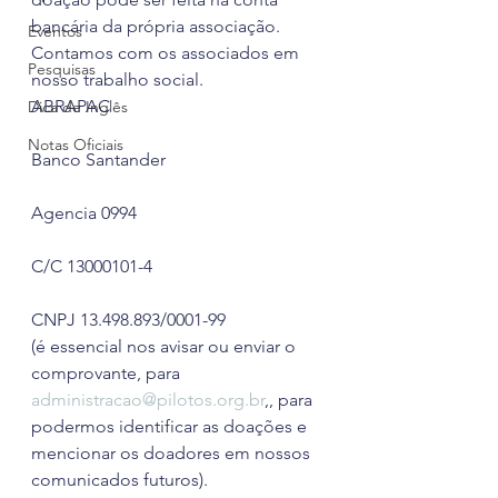
bancária da própria associação.
Eventos
Contamos com os associados em 
Pesquisas
nosso trabalho social.
ABRAPAC
Dica de Inglês
Notas Oficiais
Banco Santander
Agencia 0994
C/C 13000101-4
CNPJ 13.498.893/0001-99
(é essencial nos avisar ou enviar o 
comprovante, para 
administracao@pilotos.org.br
,, para 
podermos identificar as doações e 
mencionar os doadores em nossos 
comunicados futuros).