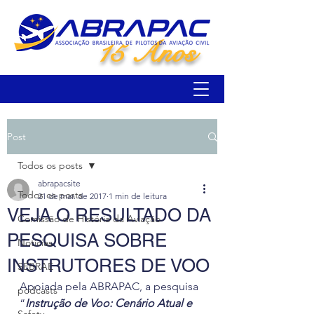
15 Anos
Post
Todos os posts
abrapacsite
Todos os posts
21 de mar. de 2017
1 min de leitura
VEJA O RESULTADO DA
Comissão de História da Aviação
PESQUISA SOBRE
Notícias
INSTRUTORES DE VOO
SEBRAE
Apoiada pela ABRAPAC, a pesquisa 
podcasts
“
Instrução de Voo: Cenário Atual e 