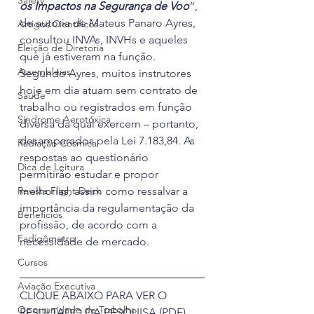
Safety
os Impactos na Segurança de Voo
“, 
de autoria de Mateus Panaro Ayres, 
Artigos Científicos
consultou INVAs, INVHs e aqueles 
Eleição de Diretoria
que já estiveram na função.
Assembleias
Segundo Ayres, muitos instrutores 
hoje em dia atuam sem contrato de 
Saúde
trabalho ou registrados em função 
Síndrome Aerotóxica
diversa da qual exercem – portanto, 
desamparados pela Lei 7.183,84. As 
Radiação Cósmica
respostas ao questionário 
Dica de Leitura
permitirão estudar e propor 
Revista Flight Deck
melhorias, assim como ressalvar a 
importância da regulamentação da 
Benefícios
profissão, de acordo com a 
Fadigômetro
necessidade de mercado.
Cursos
Aviação Executiva
CLIQUE ABAIXO PARA VER O 
Oportunidade de Trabalho
RESULTADO DA PESQUISA (PDF)