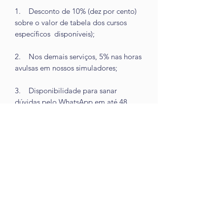
1. Desconto de 10% (dez por cento)
sobre o valor de tabela dos cursos
específicos disponíveis);
2. Nos demais serviços, 5% nas horas
avulsas em nossos simuladores;
3. Disponibilidade para sanar
dúvidas pelo WhatsApp em até 48
(quarenta e oito) horas.
Saiba mais
aqui
.
©2025 por ABRAPAC.