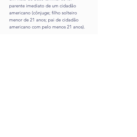
parente imediato de um cidadão
americano (cônjuge; filho solteiro
menor de 21 anos; pai de cidadão
americano com pelo menos 21 anos).
HAYMAN-WOODWARD PLLC pode
guiá-lo através do programa de visto
de investimento EB-5. Sob este
programa, os empresários (e seus
cônjuges e filhos solteiros menores de
21 anos) são elegíveis para solicitar um
Green Card (residência permanente).
Saiba mais
aqui
.