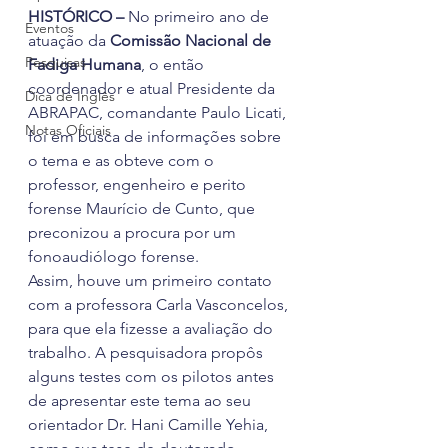
HISTÓRICO –
 No primeiro ano de 
Eventos
atuação da 
Comissão Nacional de 
Pesquisas
Fadiga Humana
, o então 
coordenador e atual Presidente da 
Dica de Inglês
ABRAPAC, comandante Paulo Licati, 
Notas Oficiais
foi em busca de informações sobre 
o tema e as obteve com o 
professor, engenheiro e perito 
forense Maurício de Cunto, que 
preconizou a procura por um 
fonoaudiólogo forense.
Assim, houve um primeiro contato 
com a professora Carla Vasconcelos, 
para que ela fizesse a avaliação do 
trabalho. A pesquisadora propôs 
alguns testes com os pilotos antes 
de apresentar este tema ao seu 
orientador Dr. Hani Camille Yehia, 