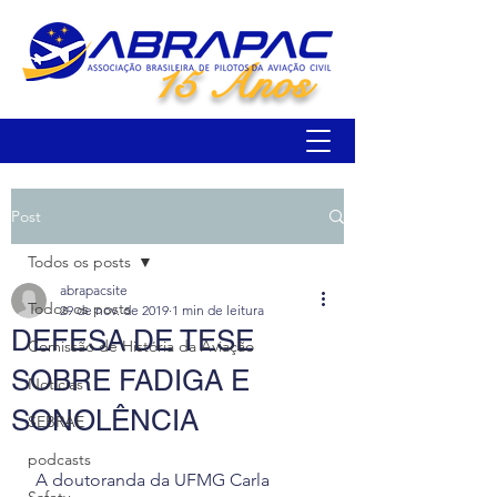
15 Anos
Post
Todos os posts
abrapacsite
Todos os posts
29 de nov. de 2019
1 min de leitura
DEFESA DE TESE
Comissão de História da Aviação
SOBRE FADIGA E
Notícias
SONOLÊNCIA
SEBRAE
podcasts
 A doutoranda da UFMG Carla 