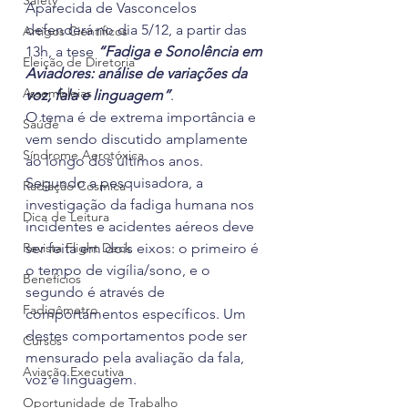
Safety
Aparecida de Vasconcelos 
defenderá no dia 5/12, a partir das 
Artigos Científicos
13h, a tese 
“Fadiga e Sonolência em 
Eleição de Diretoria
Aviadores: análise de variações da 
Assembleias
voz, fala e linguagem”
.
O tema é de extrema importância e 
Saúde
vem sendo discutido amplamente 
Síndrome Aerotóxica
ao longo dos últimos anos. 
Segundo a pesquisadora, a 
Radiação Cósmica
investigação da fadiga humana nos 
Dica de Leitura
incidentes e acidentes aéreos deve 
Revista Flight Deck
ser feita em dois eixos: o primeiro é 
o tempo de vigília/sono, e o 
Benefícios
segundo é através de 
Fadigômetro
comportamentos específicos. Um 
destes comportamentos pode ser 
Cursos
mensurado pela avaliação da fala, 
Aviação Executiva
voz e linguagem.
Oportunidade de Trabalho