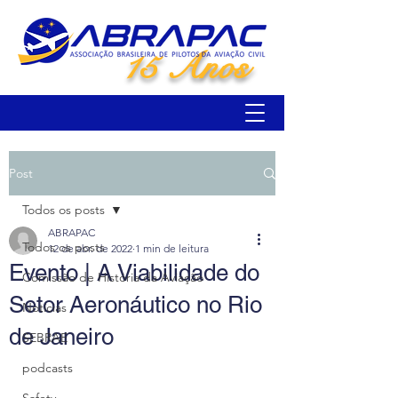
15 Anos
Post
Todos os posts
ABRAPAC
Todos os posts
12 de abr. de 2022
1 min de leitura
Evento | A Viabilidade do
Comissão de História da Aviação
Setor Aeronáutico no Rio
Notícias
de Janeiro
SEBRAE
podcasts