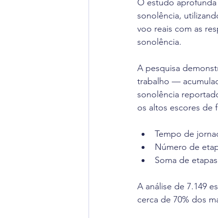
O estudo aprofunda a
sonolência, utiliza
voo reais com as res
sonolência.
A pesquisa demonstra
trabalho — acumulada
sonolência reportado
os altos escores de 
Tempo de jorna
Número de etap
Soma de etapas
A análise de 7.149 e
cerca de 70% dos ma