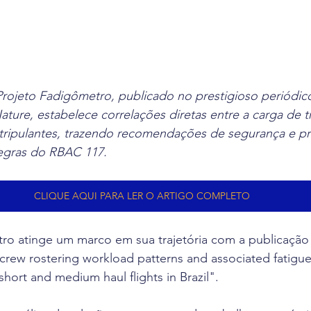
 Projeto Fadigômetro, publicado no prestigioso periódico 
ture, estabelece correlações diretas entre a carga de t
s tripulantes, trazendo recomendações de segurança e 
regras do RBAC 117.
CLIQUE AQUI PARA LER O ARTIGO COMPLETO
ro atinge um marco em sua trajetória com a publicaçã
ircrew rostering workload patterns and associated fatigu
short and medium haul flights in Brazil".