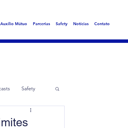
Auxílio Mútuo
Parcerias
Safety
Notícias
Contato
asts
Safety
me Aerotóxica
imites