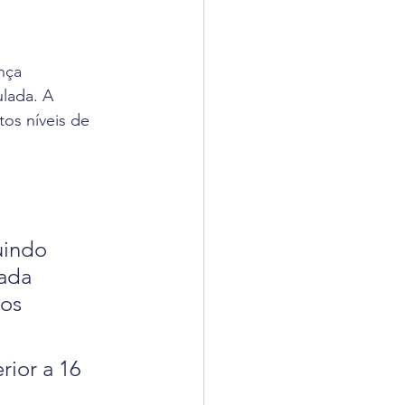
nça 
lada. A 
tos níveis de 
uindo 
ada 
os 
ior a 16 