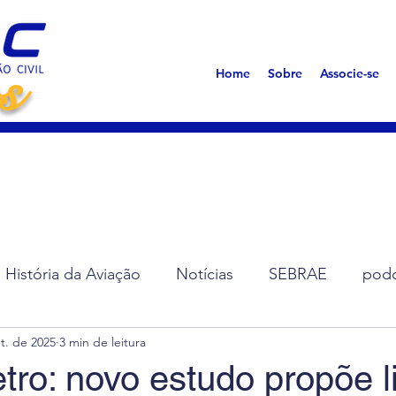
s
Home
Sobre
Associe-se
História da Aviação
Notícias
SEBRAE
podc
t. de 2025
3 min de leitura
ção de Diretoria
Assembleias
Saúde
Síndro
ro: novo estudo propõe l