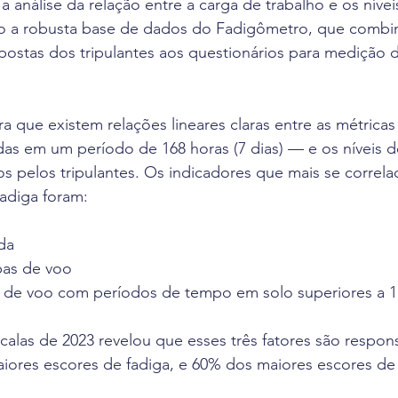
 análise da relação entre a carga de trabalho e os nívei
ndo a robusta base de dados do Fadigômetro, que combin
postas dos tripulantes aos questionários para medição d
 que existem relações lineares claras entre as métricas
s em um período de 168 horas (7 dias) — e os níveis de
s pelos tripulantes. Os indicadores que mais se correl
fadiga foram:
da
as de voo
 de voo com períodos de tempo em solo superiores a 1
scalas de 2023 revelou que esses três fatores são respon
iores escores de fadiga, e 60% dos maiores escores de