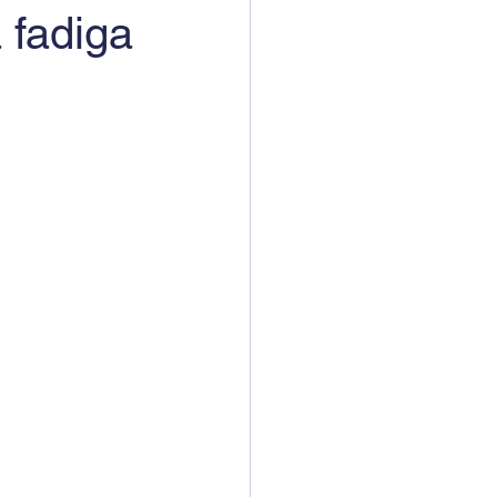
 fadiga
adigômetro
uisas