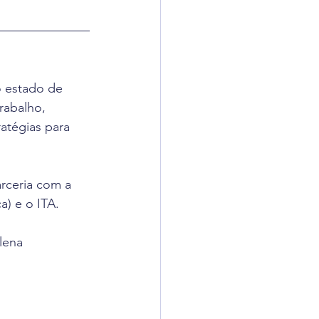
 estado de 
rabalho, 
atégias para 
ceria com a 
a) e o ITA.
lena 