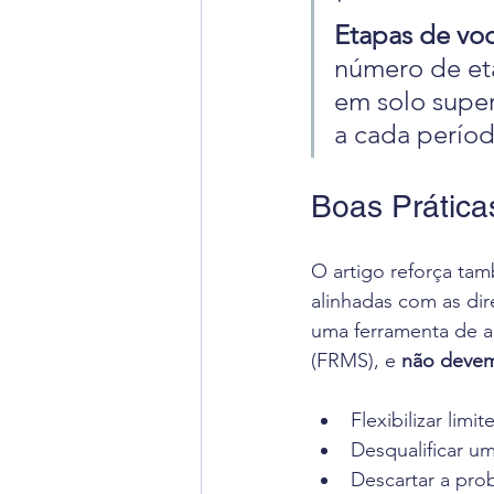
Etapas de vo
número de et
em solo super
a cada períod
Boas Prátic
O artigo reforça ta
alinhadas com as di
uma ferramenta de a
(FRMS), e
 não devem
Flexibilizar limit
Desqualificar um
Descartar a pro