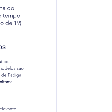
ma do 
e tempo 
o de 19) 
os
ticos, 
 modelos são 
 de Fadiga 
mitam:
elevante.