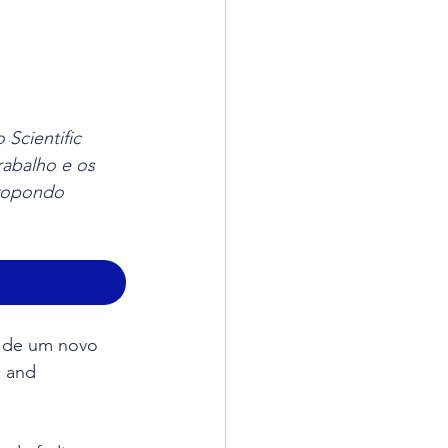
Scientific 
rabalho e os 
propondo 
o de um novo 
e and 