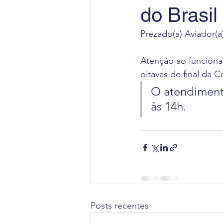
do Brasil
Radiação Cósmica
Dica
Prezado(a) Aviador(a
Cursos
Aviação Executi
Atenção ao funciona
oitavas de final da
O atendiment
Dica de Inglês
Notas Ofi
às 14h.
Posts recentes