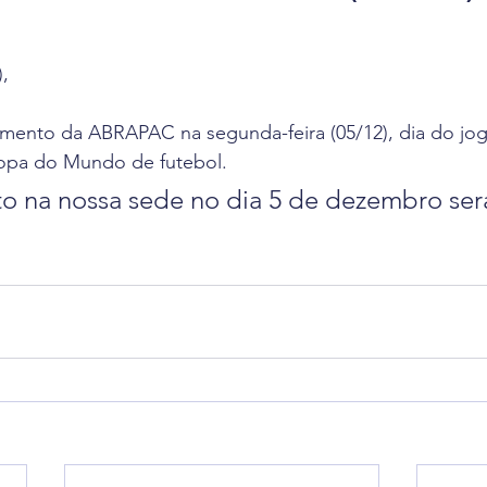
 de Leitura
Revista Flight Deck
Benefícios
F
),
va
Oportunidade de Trabalho
Eventos
Pesq
mento da ABRAPAC na segunda-feira (05/12), dia do jogo
 Copa do Mundo de futebol.
o na nossa sede no dia 5 de dezembro será
ciais