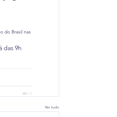
adigômetro
uisas
 do Brasil nas 
 das 9h 
Ver tudo