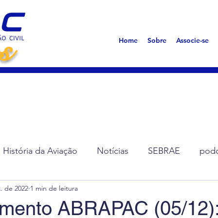
s
Home
Sobre
Associe-se
História da Aviação
Notícias
SEBRAE
podc
. de 2022
1 min de leitura
ção de Diretoria
Assembleias
Saúde
Síndro
mento ABRAPAC (05/12):