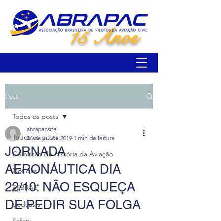
15 Anos
Post
Todos os posts
abrapacsite
Todos os posts
26 de jul. de 2019
1 min de leitura
JORNADA
Comissão de História da Aviação
AERONÁUTICA DIA
Notícias
22/10: NÃO ESQUEÇA
SEBRAE
DE PEDIR SUA FOLGA
podcasts