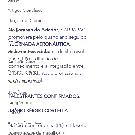
Safety
Artigos Científicos
Eleição de Diretoria
Na 
Semana do Aviador
, a ABRAPAC 
Assembleias
promoverá pelo quarto ano seguido 
Saúde
a 
JORNADA AERONÁUTICA
. 
Palestrantes e debates de alto nível 
Síndrome Aerotóxica
garantirão a difusão de 
Radiação Cósmica
conhecimento e a integração entre 
Dica de Leitura
pilotos, estudantes e profissionais 
da Aviação Civil.
Revista Flight Deck
Benefícios
PALESTRANTES CONFIRMADOS: 
Fadigômetro
MÁRIO SÉRGIO CORTELLA
Cursos
Aviação Executiva
Nascido em Londrina (PR), é filósofo 
e escritor, com mestrado e 
Oportunidade de Trabalho