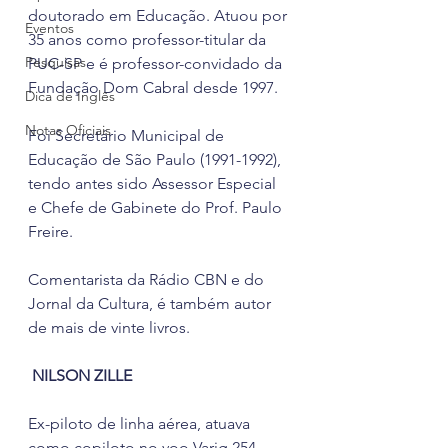
doutorado em Educação. Atuou por 
Eventos
35 anos como professor-titular da 
Pesquisas
PUC-SP e é professor-convidado da 
Fundação Dom Cabral desde 1997.
Dica de Inglês
Notas Oficiais
Foi Secretário Municipal de 
Educação de São Paulo (1991-1992), 
tendo antes sido Assessor Especial 
e Chefe de Gabinete do Prof. Paulo 
Freire.
Comentarista da Rádio CBN e do 
Jornal da Cultura, é também autor 
de mais de vinte livros.
NILSON ZILLE
Ex-piloto de linha aérea, atuava 
como copiloto no voo Varig 254, 