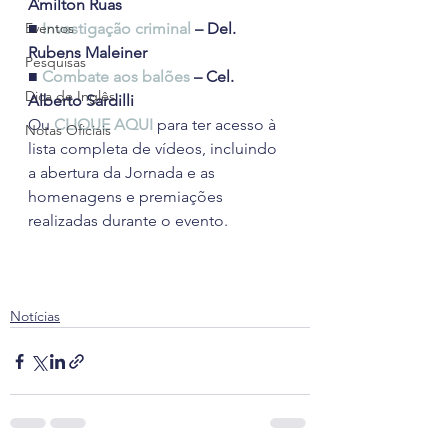
Amilton Ruas
Eventos
■ 
Investigação criminal
 – Del. 
Rubens Maleiner
Pesquisas
■ 
Combate aos balões
 – Cel. 
Dica de Inglês
Alberto Sardilli
Ou 
CLIQUE AQUI
 para ter acesso à 
Notas Oficiais
lista completa de vídeos, incluindo 
a abertura da Jornada e as 
homenagens e premiações 
realizadas durante o evento.
Notícias