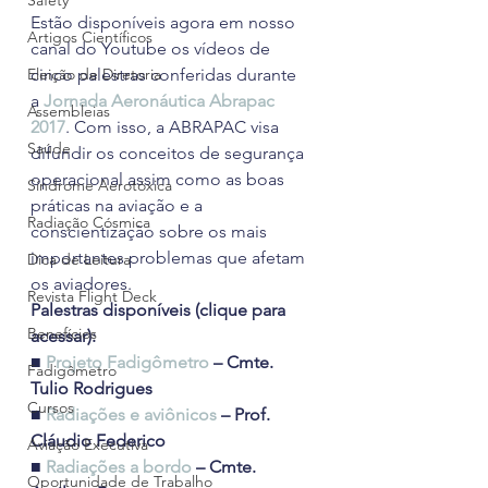
Safety
Estão disponíveis agora em nosso 
Artigos Científicos
canal do Youtube os vídeos de 
Eleição de Diretoria
cinco palestras conferidas durante 
a 
Jornada Aeronáutica Abrapac 
Assembleias
2017
. Com isso, a ABRAPAC visa 
Saúde
difundir os conceitos de segurança 
operacional assim como as boas 
Síndrome Aerotóxica
práticas na aviação e a 
Radiação Cósmica
conscientização sobre os mais 
importantes problemas que afetam 
Dica de Leitura
os aviadores.
Revista Flight Deck
Palestras disponíveis (clique para 
Benefícios
acessar):
■ 
Projeto Fadigômetro
 – Cmte. 
Fadigômetro
Tulio Rodrigues
Cursos
■ 
Radiações e aviônicos
 – Prof. 
Cláudio Federico
Aviação Executiva
■ 
Radiações a bordo
 – Cmte. 
Oportunidade de Trabalho