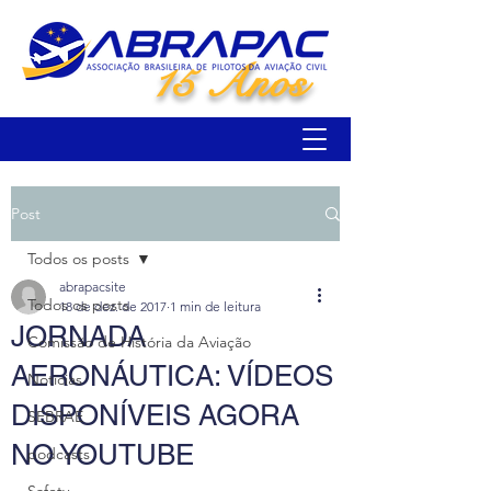
15 Anos
Post
Todos os posts
abrapacsite
Todos os posts
18 de dez. de 2017
1 min de leitura
JORNADA
Comissão de História da Aviação
AERONÁUTICA: VÍDEOS
Notícias
DISPONÍVEIS AGORA
SEBRAE
NO YOUTUBE
podcasts