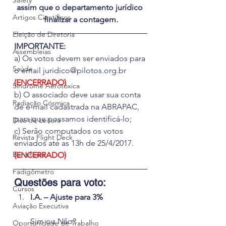
Safety
assim que o departamento jurídico 
Artigos Científicos
finalizar a contagem.
Eleição de Diretoria
IMPORTANTE:
Assembleias
a) Os votos devem ser enviados para 
Saúde
o email juridico@pilotos.org.br
(ENCERRADO)
Síndrome Aerotóxica
b) O associado deve usar sua conta 
Radiação Cósmica
de e-mail cadastrada na ABRAPAC, 
para que possamos identificá-lo;
Dica de Leitura
c) Serão computados os votos 
Revista Flight Deck
enviados até as 13h de 25/4/2017.
Benefícios
(ENCERRADO)
Fadigômetro
Questões para voto: 
Cursos
I.A. – Ajuste para 3%
Aviação Executiva
Sim ou Não?
Oportunidade de Trabalho