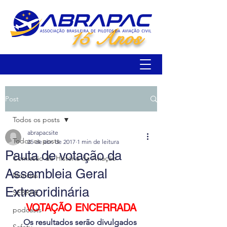
15 Anos
Post
Todos os posts
abrapacsite
Todos os posts
25 de abr. de 2017
1 min de leitura
Pauta de votação da
Comissão de História da Aviação
Assembleia Geral
Notícias
Extraoridinária
SEBRAE
VOTAÇÃO ENCERRADA
podcasts
Os resultados serão divulgados 