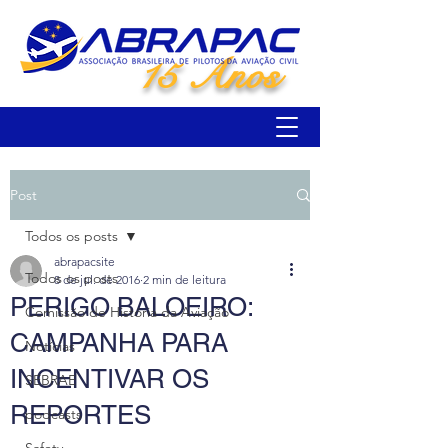
15 Anos
Post
Todos os posts
abrapacsite
Todos os posts
8 de jul. de 2016
2 min de leitura
PERIGO BALOEIRO:
Comissão de História da Aviação
CAMPANHA PARA
Notícias
INCENTIVAR OS
SEBRAE
REPORTES
podcasts