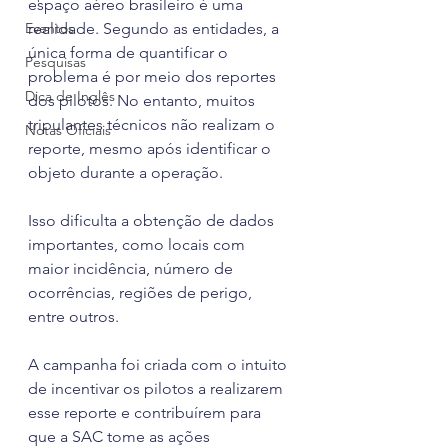
espaço aéreo brasileiro é uma 
Eventos
realidade. Segundo as entidades, a 
única forma de quantificar o 
Pesquisas
problema é por meio dos reportes 
Dica de Inglês
dos pilotos. No entanto, muitos 
tripulantes técnicos não realizam o 
Notas Oficiais
reporte, mesmo após identificar o 
objeto durante a operação.
Isso dificulta a obtenção de dados 
importantes, como locais com 
maior incidência, número de 
ocorrências, regiões de perigo, 
entre outros.
A campanha foi criada com o intuito 
de incentivar os pilotos a realizarem 
esse reporte e contribuírem para 
que a SAC tome as ações 