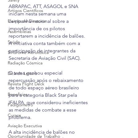
Safety
ABRAPAC, ATT, ASAGOL e SNA 
Artigos Científicos
iniciam nesta semana uma 
Eleição de Diretoria
campanha nacional sobre a 
importância de os pilotos 
Assembleias
reportarem a incidência de balões. 
Saúde
A iniciativa conta também com a 
participação de integrantes da 
Síndrome Aerotóxica
Secretaria de Aviação Civil (SAC).
Radiação Cósmica
O tema ganhou especial 
Dica de Leitura
repercussão após o rebaixamento 
Revista Flight Deck
de todo espaço aéreo brasileiro 
Benefícios
para a categoria Black Star pela 
IFALPA, que considerou ineficientes 
Fadigômetro
as medidas de combate a esse 
Cursos
problema. 
Aviação Executiva
A alta incidência de balões no 
Oportunidade de Trabalho