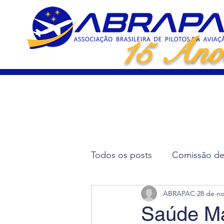
15 Ano
Todos os posts
Comissão de 
ABRAPAC
28 de no
Artigos Científicos
Elei
Saúde Ma