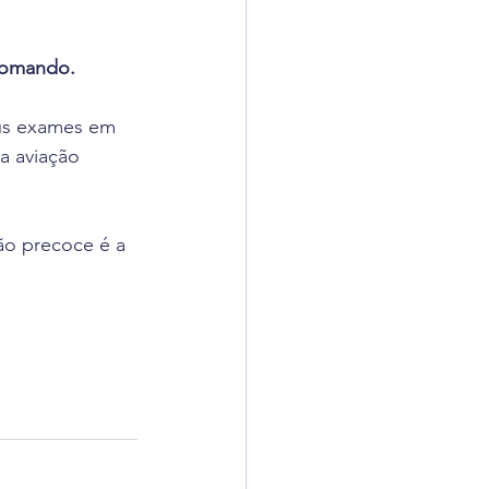
comando.
us exames em 
a aviação 
ão precoce é a 