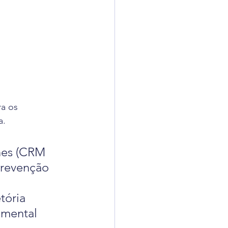
a os 
a.
nes (CRM 
prevenção 
tória 
 mental 