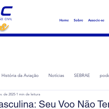
s
Home
Sobre
Associe-se
História da Aviação
Notícias
SEBRAE
podc
v. de 2025
1 min de leitura
ção de Diretoria
Assembleias
Saúde
Síndro
sculina: Seu Voo Não Te