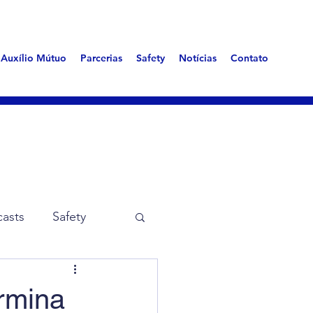
Auxílio Mútuo
Parcerias
Safety
Notícias
Contato
asts
Safety
me Aerotóxica
rmina