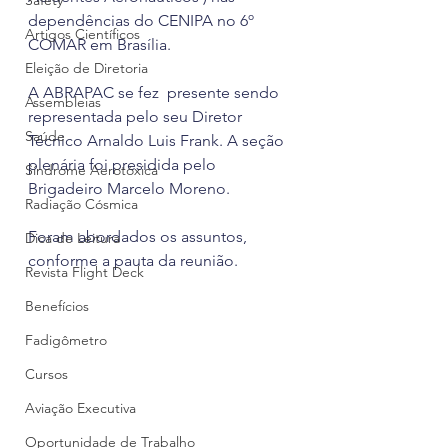
Safety
dependências do CENIPA no 6º 
Artigos Científicos
COMAR em Brasília.
Eleição de Diretoria
A ABRAPAC se fez  presente sendo 
Assembleias
representada pelo seu Diretor 
Saúde
Técnico Arnaldo Luis Frank. A seção 
plenária foi presidida pelo 
Síndrome Aerotóxica
Brigadeiro Marcelo Moreno.
Radiação Cósmica
Foram abordados os assuntos, 
Dica de Leitura
conforme a pauta da reunião.
Revista Flight Deck
Benefícios
Fadigômetro
Cursos
Aviação Executiva
Oportunidade de Trabalho