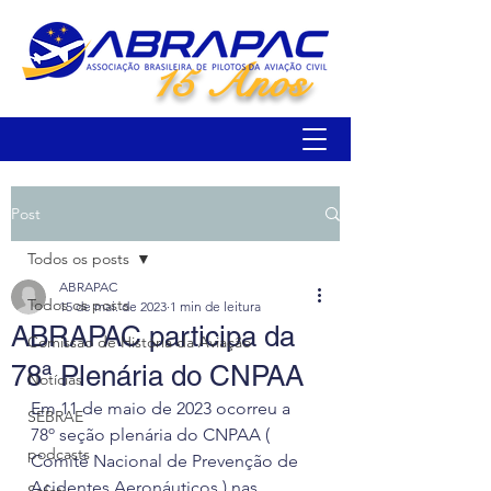
15 Anos
Post
Todos os posts
ABRAPAC
Todos os posts
15 de mai. de 2023
1 min de leitura
ABRAPAC participa da
Comissão de História da Aviação
78ª Plenária do CNPAA
Notícias
Em 11 de maio de 2023 ocorreu a 
SEBRAE
78º seção plenária do CNPAA ( 
podcasts
Comitê Nacional de Prevenção de 
Acidentes Aeronáuticos ) nas 