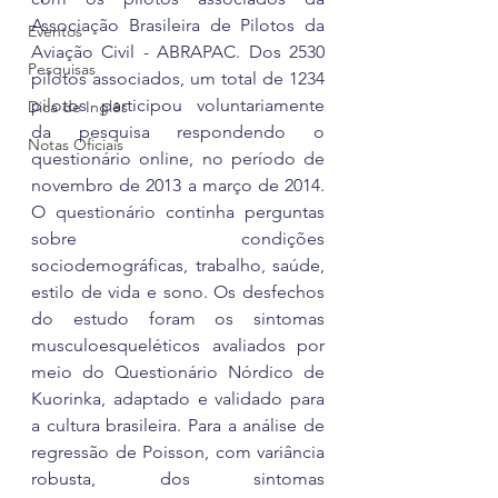
Associação Brasileira de Pilotos da 
Eventos
Aviação Civil - ABRAPAC. Dos 2530 
Pesquisas
pilotos associados, um total de 1234 
pilotos participou voluntariamente 
Dica de Inglês
da pesquisa respondendo o 
Notas Oficiais
questionário online, no período de 
novembro de 2013 a março de 2014. 
O questionário continha perguntas 
sobre condições 
sociodemográficas, trabalho, saúde, 
estilo de vida e sono. Os desfechos 
do estudo foram os sintomas 
musculoesqueléticos avaliados por 
meio do Questionário Nórdico de 
Kuorinka, adaptado e validado para 
a cultura brasileira. Para a análise de 
regressão de Poisson, com variância 
robusta, dos sintomas 