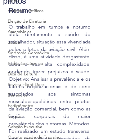
pilotos
Safety
Resumo
Artigos Científicos
Eleição de Diretoria
O trabalho em turnos e noturno 
Assembleias
afeta diretamente a saúde do 
trabalhador, situação essa vivenciada 
Saúde
pelos pilotos da aviação civil. Além 
Síndrome Aerotóxica
disso, é uma atividade desgastante, 
Radiação Cósmica
dada a sua alta complexidade, 
podendo trazer prejuízos à saúde. 
Dica de Leitura
Objetivo: Analisar a prevalência e os 
Revista Flight Deck
fatores organizacionais e de sono 
associados aos sintomas 
Benefícios
musculoesqueléticos entre pilotos 
Fadigômetro
da aviação comercial, bem como as 
Cursos
regiões corporais de maior 
prevalência dos sintomas. Métodos: 
Aviação Executiva
Foi realizado um estudo transversal 
Oportunidade de Trabalho
com os pilotos associados da 