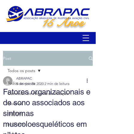
15 Anos
Post
Todos os posts
ABRAPAC
Todos os posts
5 de nov. de 2020
2 min de leitura
Fatores organizacionais e
Comissão de História da Aviação
de sono associados aos
Notícias
sintomas
SEBRAE
muscoloesqueléticos em
podcasts