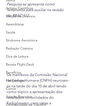
Safety
Pesquisa se apresenta como 
Artigos Científicos
ferramenta para auxiliar na revisão 
do RBAC 117.
Eleição de Diretoria
Assembleias
Saúde
Síndrome Aerotóxica
Radiação Cósmica
Dica de Leitura
Revista Flight Deck
Benefícios
Os membros da Comissão Nacional 
de Fadiga Humana (CNFH) reuniram-
Fadigômetro
se na tarde do dia 10 de abril tendo 
Cursos
como tópico a apresentação dos 
Aviação Executiva
resultados consolidados do 
Fadigômetro, com vistas a 
Oportunidade de Trabalho