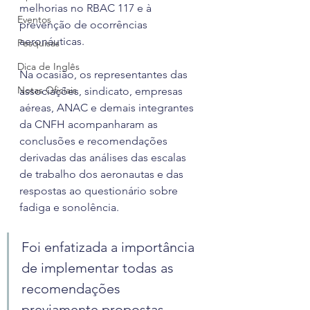
melhorias no RBAC 117 e à 
Eventos
prevenção de ocorrências 
aeronáuticas.
Pesquisas
Dica de Inglês
Na ocasião, os representantes das 
Notas Oficiais
associações, sindicato, empresas 
aéreas, ANAC e demais integrantes 
da CNFH acompanharam as 
conclusões e recomendações 
derivadas das análises das escalas 
de trabalho dos aeronautas e das 
respostas ao questionário sobre 
fadiga e sonolência.
Foi enfatizada a importância 
de implementar todas as 
recomendações 
previamente propostas 