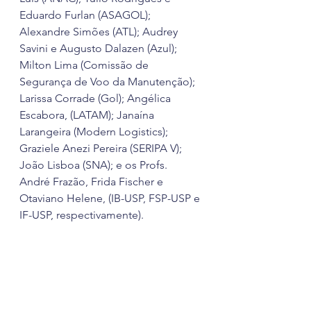
Eduardo Furlan (ASAGOL); 
Alexandre Simões (ATL); Audrey 
Savini e Augusto Dalazen (Azul); 
Milton Lima (Comissão de 
Segurança de Voo da Manutenção); 
Larissa Corrade (Gol); Angélica 
Escabora, (LATAM); Janaína 
Larangeira (Modern Logistics); 
Graziele Anezi Pereira (SERIPA V); 
João Lisboa (SNA); e os Profs. 
André Frazão, Frida Fischer e 
Otaviano Helene, (IB-USP, FSP-USP e 
IF-USP, respectivamente).
Sobre o Fadigômetro: