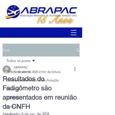
15 Anos
Post
Todos os posts
ABRAPAC
Todos os posts
12 de abr. de 2024
2 min de leitura
Resultados do
Comissão de História da Aviação
Fadigômetro são
Notícias
apresentados em reunião
SEBRAE
da CNFH
podcasts
Atualizado:
6 de jun. de 2024